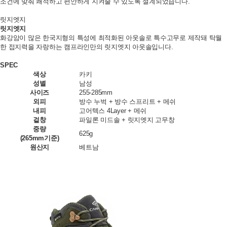
조건에 맞춰 쾌적하고 편안하게 지켜줄 수 있도록 설계되었습니다.
릿지엣지
릿지엣지
화강암이 많은 한국지형의 특성에 최적화된 아웃솔로 특수고무로 제작돼 탁월
한 접지력을 자랑하는 캠프라인만의 릿지엣지 아웃솔입니다.
SPEC
색상
카키
성별
남성
사이즈
255-285mm
외피
방수 누벅 + 방수 스프리트 + 메쉬
내피
고어텍스 4Layer + 메쉬
겉창
파일론 미드솔 + 릿지엣지 고무창
중량
625g
(265mm기준)
원산지
베트남