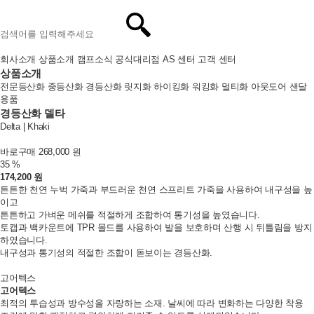
회사소개
상품소개
캠프소식
공식대리점
AS 센터
고객 센터
상품소개
전문등산화
중등산화
경등산화
릿지화
하이킹화
워킹화
멀티화
아웃도어 샌달
용품
경등산화
델타
Delta |
Khaki
바로구매
268,000 원
35 %
174,200 원
튼튼한 천연 누벅 가죽과 부드러운 천연 스프리트 가죽을 사용하여 내구성을 높
이고
튼튼하고 가벼운 메쉬를 적절하게 조합하여 통기성을 높였습니다.
토캡과 백카운트에 TPR 몰드를 사용하여 발을 보호하며 산행 시 뒤틀림을 방지
하였습니다.
내구성과 통기성의 적절한 조합이 돋보이는 경등산화.
고어텍스
고어텍스
최적의 투습성과 방수성을 자랑하는 소재. 날씨에 따라 변화하는 다양한 착용